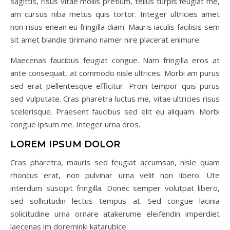
sagittis, risus vitae mollis pretium, tellus turpis feugiat me,
am cursus niba metus quis tortor. Integer ultricies amet
non risus enean eu fringilla diam. Mauris iaculis facilisis sem
sit amet blandie tirimano namer nire placerat enimure.
Maecenas faucibus feugiat congue. Nam fringilla eros at
ante consequat, at commodo nisle ultrices. Morbi am purus
sed erat pellentesque efficitur. Proin tempor quis purus
sed vulputate. Cras pharetra luctus me, vitae ultricies risus
scelerisque. Praesent faucibus sed elit eu aliquam. Morbi
congue ipsum me. Integer urna dros.
LOREM IPSUM DOLOR
Cras pharetra, mauris sed feugiat accumsan, nisle quam
rhoncus erat, non pulvinar urna velit non libero. Ute
interdum suscipit fringilla. Donec semper volutpat libero,
sed sollicitudin lectus tempus at. Sed congue lacinia
solicitudine urna ornare atakerume eleifendin imperdiet
laecenas im doreminki katarubice.