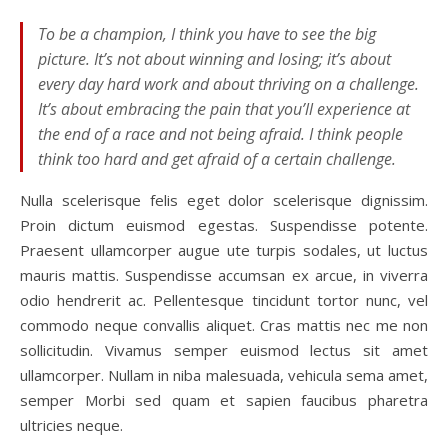
To be a champion, I think you have to see the big
picture. It’s not about winning and losing; it’s about
every day hard work and about thriving on a challenge.
It’s about embracing the pain that you’ll experience at
the end of a race and not being afraid. I think people
think too hard and get afraid of a certain challenge.
Nulla scelerisque felis eget dolor scelerisque dignissim.
Proin dictum euismod egestas. Suspendisse potente.
Praesent ullamcorper augue ute turpis sodales, ut luctus
mauris mattis. Suspendisse accumsan ex arcue, in viverra
odio hendrerit ac. Pellentesque tincidunt tortor nunc, vel
commodo neque convallis aliquet. Cras mattis nec me non
sollicitudin. Vivamus semper euismod lectus sit amet
ullamcorper. Nullam in niba malesuada, vehicula sema amet,
semper Morbi sed quam et sapien faucibus pharetra
ultricies neque.